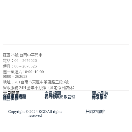
莊園26號 台南中華門市
電話：06 – 2676026
傳真：06 – 2678526
週一至週六 10:00~19:00
0800 – 262658
地址：701台南市東區中華東路三段8號
智販服務 24H 全年不打烊（國定假日店休）
常見問題
會員相關
關於品牌
會員常見問題
會員制度
品牌理念
購物常見問題
我的會員點數管理
所有產品
隱私權政策
部落格
服務條款
Copyright © 2024 KGO All rights
莊園27咖啡
reserved