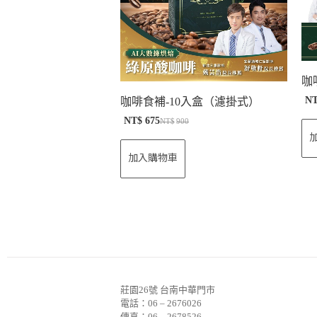
咖
N
咖啡食補-10入盒（濾掛式）
NT$
675
NT$
900
加入購物車
莊園26號 台南中華門市
電話：06 – 2676026
傳真：06 – 2678526