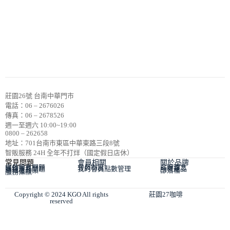
莊園26號 台南中華門市
電話：06 – 2676026
傳真：06 – 2678526
週一至週六 10:00~19:00
0800 – 262658
地址：701台南市東區中華東路三段8號
智販服務 24H 全年不打烊（國定假日店休）
常見問題
會員相關
關於品牌
會員常見問題
會員制度
品牌理念
購物常見問題
我的會員點數管理
所有產品
隱私權政策
部落格
服務條款
Copyright © 2024 KGO All rights
莊園27咖啡
reserved