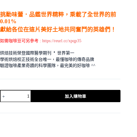
挑動味蕾．品鑑世界精粹，乘載了
全世界的前
0.01%
獻給各位在這片美好土地共同奮鬥的英雄們！
如需咖啡豆可另參考 :
https://reurl.cc/xpqp35
．
烘焙技術榮登國際醫學期刊
世界第一
學術烘焙校正技術全台唯一，最懂咖啡的傳奇品牌
驗證咖啡產業奇蹟的科學團隊，最完美的好咖啡 ^^
加入購物車
A
l
t
e
r
n