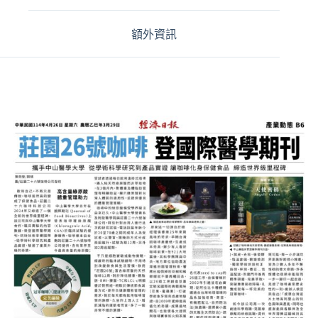
a
t
i
額外資訊
v
e
: