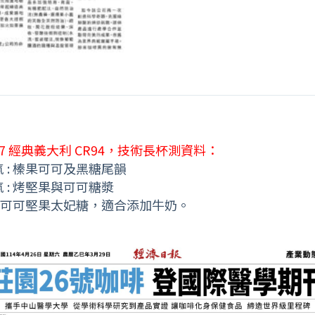
7
經典義大利
CR94
，技術長杯測資料：
氣
:
榛果可可及黑糖尾韻
氣
:
烤堅果與可可糖漿
可可堅果太妃糖，適合添加牛奶。