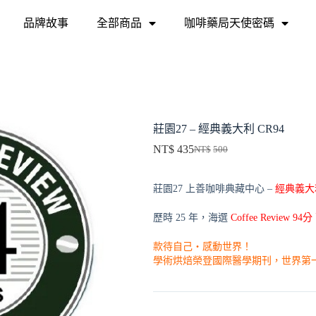
品牌故事
全部商品
咖啡藥局天使密碼
莊園27 – 經典義大利 CR94
NT$
435
NT$
500
莊園27 上善咖啡典藏中心 –
經典義大
歷時 25 年，海選
Coffee Review
款待自己・感動世界！
學術烘焙榮登國際醫學期刊，世界第