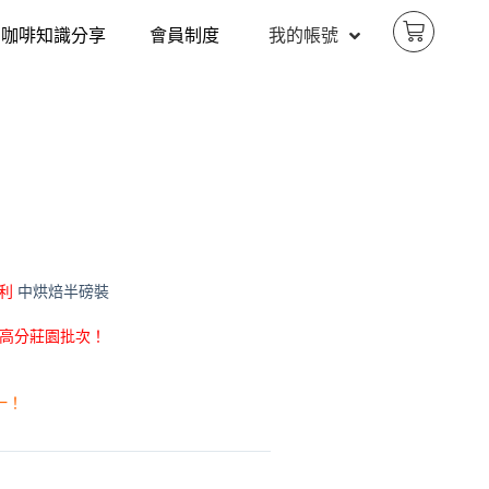
咖啡知識分享
會員制度
我的帳號
利
中烘焙半磅裝
 94分 高分莊園批次！
一！