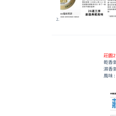
莊園
2
乾香
濕香
風味
: