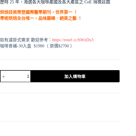
歷時 25 年，海選各大咖啡產國及各大產區之 CoE 得獎莊園
烘焙技術榮登國際醫學期刊，世界第一 ！
學術烘焙全台唯一，品味巔峰．絕美之藝 ！
如有濾掛式需求 歡迎參考：
https://reurl.cc/bWzDx3
咖啡食補-30入盒 $1980（ 原價$2700 ）
加入購物車
A
l
t
e
r
n
a
t
i
v