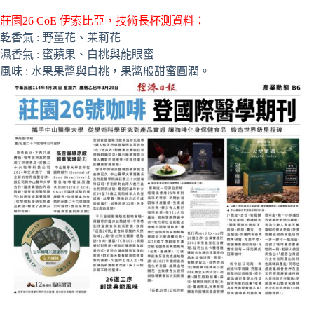
e
莊園26 CoE 伊索比亞，技術長杯測資料：
:
乾香氣 : 野薑花、茉莉花
濕香氣 : 蜜蘋果、白桃與龍眼蜜
風味 : 水果果醬與白桃，果醬般甜蜜圓潤。