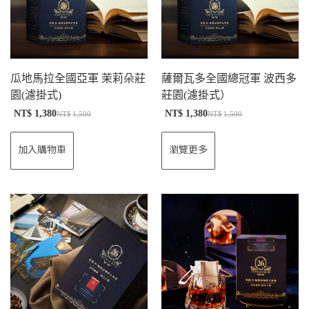
瓜地馬拉全國亞軍 茉莉朵莊
薩爾瓦多全國總冠軍 波西多
園(濾掛式)
莊園(濾掛式）
NT$
1,380
NT$
1,380
NT$
1,500
NT$
1,500
加入購物車
瀏覽更多