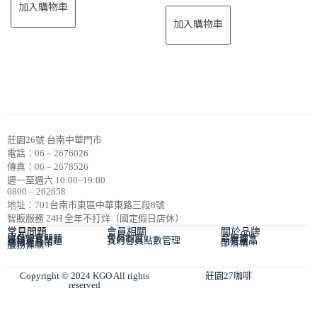
加入購物車
加入購物車
莊園26號 台南中華門市
電話：06 – 2676026
傳真：06 – 2678526
週一至週六 10:00~19:00
0800 – 262658
地址：701台南市東區中華東路三段8號
智販服務 24H 全年不打烊（國定假日店休）
常見問題
會員相關
關於品牌
會員常見問題
會員制度
品牌理念
購物常見問題
我的會員點數管理
所有產品
隱私權政策
部落格
服務條款
Copyright © 2024 KGO All rights
莊園27咖啡
reserved