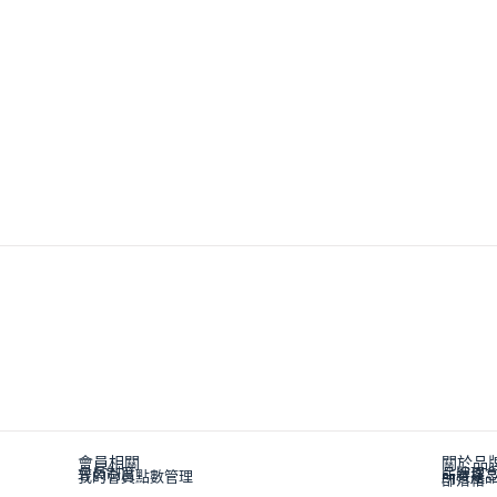
會員相關
關於品
會員制度
品牌理
我的會員點數管理
所有產
部落格