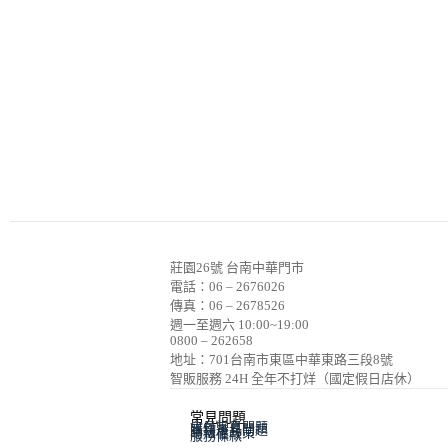
莊園26號 台南中華門市
電話：06 – 2676026
傳真：06 – 2678526
週一至週六 10:00~19:00
0800 – 262658
地址：701台南市東區中華東路三段8號
智販服務 24H 全年不打烊（國定假日店休）
常見問題
會員常見問題
購物常見問題
隱私權政策
服務條款